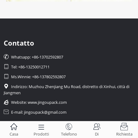
Contatto

Whatsapp: +86-13702592807

Tel: +86-13250012711

Ms.Winnie: +86-137802592807

Indirizzo: Muzhou Zhenjiang Mu Road, distretto di Xinhui, città di
Jiangmen

Website:
www.jingoupack.com

E-mail: jingoupack@gmail.com





Casa
Prodotti
Telefono
Di
Richiesta