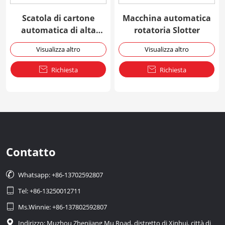
Scatola di cartone
Macchina automatica
automatica di alta
rotatoria Slotter
precisione che forma
Visualizza altro
Visualizza altro
macchina

Richiesta

Richiesta
Contatto

Whatsapp: +86-13702592807

Tel: +86-13250012711

Ms.Winnie: +86-137802592807

Indirizzo: Muzhou Zhenjiang Mu Road, distretto di Xinhui, città di