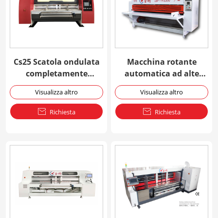
Cs25 Scatola ondulata
Macchina rotante
completamente
automatica ad alte
automatica che fa
prestazioni Scorer
Visualizza altro
Visualizza altro
macchina
Slitter

Richiesta

Richiesta