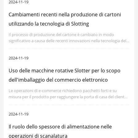
2024-11-19
precisione e versatilità per la produzione di massa.
Cambiamenti recenti nella produzione di cartoni
utilizzando la tecnologia di Slotting
Il processo di produzione del cartone è cambiato in modo
significativo a causa delle recenti innovazioni nella tecnologia della
scanalatura.
2024-11-19
Uso delle macchine rotative Slotter per lo scopo
dell'imballaggio del commercio elettronico
Le operazioni di e-commerce richiedono pacchetti forti e su
misura per il prodotto per raggiungere la porta di casa del cliente
e, le slot rotative sono abbastanza pertinenti per fornire questo.
Seguendo la crescente tendenza dello shopping su Internet, ci
2024-11-19
sono anche richieste di un confezionatore universale e di grandi
volumi che si adatta a vari articoli.
Il ruolo dello spessore di alimentazione nelle
operazioni di scanalatura