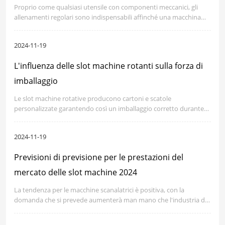
Proprio come qualsiasi utensile con componenti meccanici, gli
allenamenti regolari sono indispensabili affinché una macchina
slotter sia all'altezza dello scopo previsto. Il semplice acquisto di
una scanalatrice non garantisce la sua funzionalità in futuro.
2024-11-19
Indipendentemente dal fatto che la macchina sia una versione
completamente automatizzata o una macchina di base azionata
L'influenza delle slot machine rotanti sulla forza di
manualmente, è necessaria una manutenzione pianificata per
ridurre al minimo il guasto della macchina e i fattori che portano
imballaggio
all'imprecisione della macchina.
Le slot machine rotative producono cartoni e scatole
personalizzate garantendo così un imballaggio corretto durante
l'intero processo di confezionamento. Queste macchine aiutano a
rendere l'imballaggio strutturalmente solido e ben sigillato, poiché
2024-11-19
la combinazione di taglio e pressofusione con flessibilità dà la resa
desiderata che consente una consegna intatta.
Previsioni di previsione per le prestazioni del
mercato delle slot machine 2024
La tendenza per le macchine scanalatrici è positiva, con la
domanda che si prevede aumenterà man mano che l'industria del
packaging cresce. Diverse tendenze sono evidenti nel mercato
delle slot machine nel 2024, in particolare la domanda di maggiore