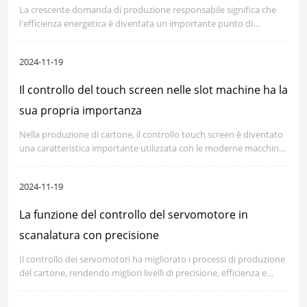
La crescente domanda di produzione responsabile significa che
l'efficienza energetica è diventata un importante punto di
preoccupazione nello sviluppo di attrezzature per la produzione
di cartone.
2024-11-19
Il controllo del touch screen nelle slot machine ha la
sua propria importanza
Nella produzione di cartone, il controllo touch screen è diventato
una caratteristica importante utilizzata con le moderne macchine
di taglio, consentendo alle macchine di taglio di essere
automatizzate, più amichevoli per gli utenti e più flessibili.
2024-11-19
La funzione del controllo del servomotore in
scanalatura con precisione
Il controllo dei servomotori ha migliorato i processi di produzione
del cartone, rendendo migliori livelli di precisione, efficienza e
versatilità alle macchine slotter.