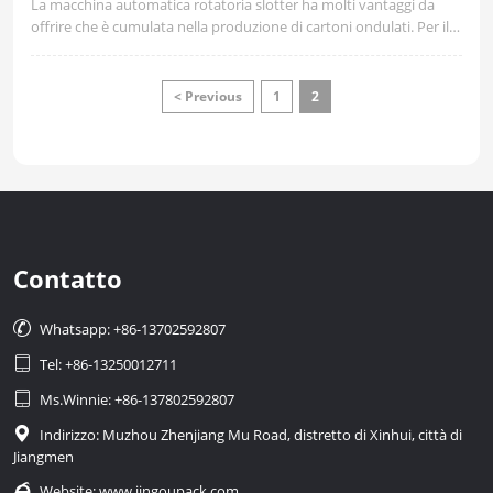
La macchina automatica rotatoria slotter ha molti vantaggi da
offrire che è cumulata nella produzione di cartoni ondulati. Per il
processo di produzione del cartone, questa nuova tecnologia
come il modello specializzato sviluppato da Jingou, può fornire sia
efficienza che precisione nel processo di produzione del cartone.
< Previous
1
2
Contatto

Whatsapp: +86-13702592807

Tel: +86-13250012711

Ms.Winnie: +86-137802592807

Indirizzo: Muzhou Zhenjiang Mu Road, distretto di Xinhui, città di
Jiangmen

Website:
www.jingoupack.com