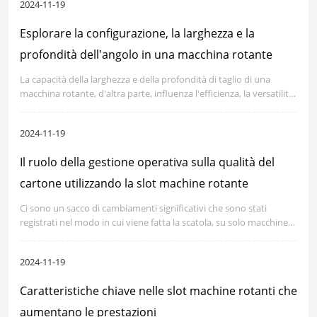
2024-11-19
Esplorare la configurazione, la larghezza e la
profondità dell'angolo in una macchina rotante
La capacità della larghezza e della profondità di taglio di una
macchina rotante, d'altra parte, influenza l'efficienza, la versatilità
e l'applicabilità della macchina ai vari compiti, precisamente nella
produzione di cartone.
2024-11-19
Il ruolo della gestione operativa sulla qualità del
cartone utilizzando la slot machine rotante
Ci sono un sacco di cambiamenti significativi che sono stati
registrati nel modo in cui viene fatta la scatola, su solo macchine
rotative slotter che stanno prendendo il processo di produzione
dei cartoni, una tacca più alta in termini di efficienza e precisione
2024-11-19
delle prestazioni.
Caratteristiche chiave nelle slot machine rotanti che
aumentano le prestazioni