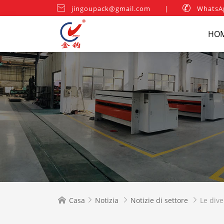

jingoupack@gmail.com
|

WhatsA
HO
Casa
Notizia
Notizie di settore
Le dive



