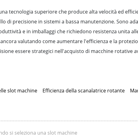
 una tecnologia superiore che produce alta velocità ed effic
ollo di precisione in sistemi a bassa manutenzione. Sono ad
oduttività e in imballaggi che richiedono resistenza unita all
 ancora valutando come aumentare l'efficienza e la protezi
sione essere strategici nell'acquisto di macchine rotative 
lle slot machine
Efficienza della scanalatrice rotante
Man
ndo si seleziona una slot machine