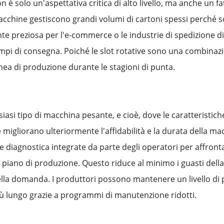
non è solo un'aspettativa critica di alto livello, ma anche un
macchine gestiscono grandi volumi di cartoni spessi perché 
ente preziosa per l'e-commerce o le industrie di spedizione d
pi di consegna. Poiché le slot rotative sono una combinazion
nea di produzione durante le stagioni di punta.
asi tipo di macchina pesante, e cioè, dove le caratteristic
 migliorano ulteriormente l'affidabilità e la durata della ma
 diagnostica integrate da parte degli operatori per affron
l piano di produzione. Questo riduce al minimo i guasti de
lla domanda. I produttori possono mantenere un livello di 
ù lungo grazie a programmi di manutenzione ridotti.