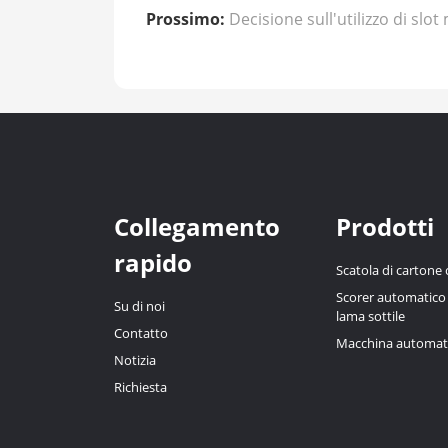
Prossimo:
Decisione sull'utilizzo di sl
Collegamento
Prodotti
rapido
Scatola di cartone
Scorer automatico d
Su di noi
lama sottile
Contatto
Macchina automatic
Notizia
Richiesta