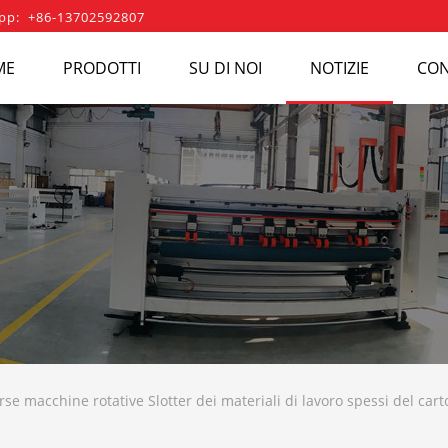
pp: +86-13702592807
ME
PRODOTTI
SU DI NOI
NOTIZIE
CON
rse macchine rotative Slotter dei materiali di lavoro spessi del car