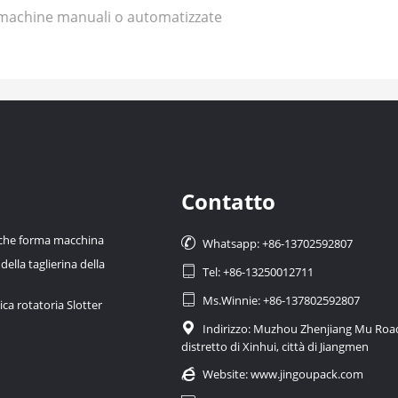
ot machine manuali o automatizzate
Contatto
 che forma macchina

Whatsapp: +86-13702592807
ella taglierina della

Tel: +86-13250012711

Ms.Winnie: +86-137802592807
a rotatoria Slotter

Indirizzo: Muzhou Zhenjiang Mu Roa
distretto di Xinhui, città di Jiangmen

Website:
www.jingoupack.com