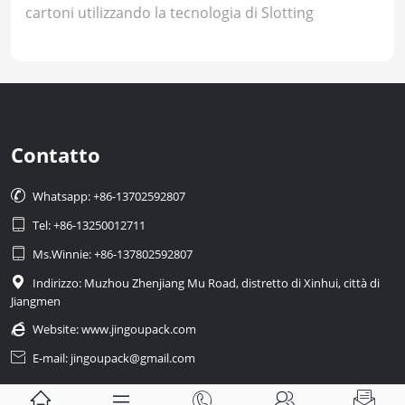
cartoni utilizzando la tecnologia di Slotting
Contatto

Whatsapp: +86-13702592807

Tel: +86-13250012711

Ms.Winnie: +86-137802592807

Indirizzo: Muzhou Zhenjiang Mu Road, distretto di Xinhui, città di
Jiangmen

Website:
www.jingoupack.com

E-mail: jingoupack@gmail.com




