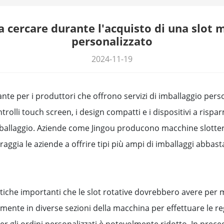
a cercare durante l'acquisto di una slot 
personalizzato
2024-11-19
e per i produttori che offrono servizi di imballaggio perso
ntrolli touch screen, i design compatti e i dispositivi a risp
mballaggio. Aziende come Jingou producono macchine slotter
oraggia le aziende a offrire tipi più ampi di imballaggi abbas
istiche importanti che le slot rotative dovrebbero avere per mig
nte in diverse sezioni della macchina per effettuare le reg
r gli ordini personalizzati è notevolmente ridotto. In prec