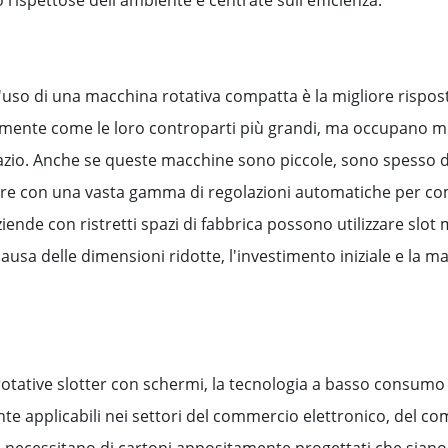
, l'uso di una macchina rotativa compatta è la migliore risp
emente come le loro controparti più grandi, ma occupano m
 spazio. Anche se queste macchine sono piccole, sono spesso d
ore con una vasta gamma di regolazioni automatiche per c
aziende con ristretti spazi di fabbrica possono utilizzare s
causa delle dimensioni ridotte, l'investimento iniziale e la 
rotative slotter con schermi, la tecnologia a basso consumo
e applicabili nei settori del commercio elettronico, del com
 necessitano di cartoni appositamente progettati che siano a