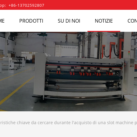
pp: +86-13702592807
ME
PRODOTTI
SU DI NOI
NOTIZIE
CON
ristiche chiave da cercare durante l'acquisto di una slot machine p