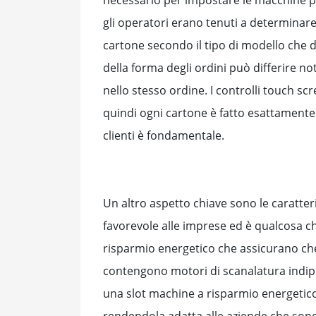
gli operatori erano tenuti a determinare 
cartone secondo il tipo di modello che 
della forma degli ordini può differire no
nello stesso ordine. I controlli touch s
quindi ogni cartone è fatto esattamente 
clienti è fondamentale.
Un altro aspetto chiave sono le caratteri
favorevole alle imprese ed è qualcosa c
risparmio energetico che assicurano che
contengono motori di scanalatura indipe
una slot machine a risparmio energetico
rendendola adatta alle aziende che sono 