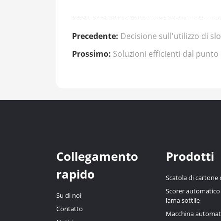
Precedente:
Decisione sull'utilizzo di 
Prossimo:
Soluzioni efficienti dal punt
Collegamento
Prodotti
rapido
Scatola di cartone
Scorer automatico d
Su di noi
lama sottile
Contatto
Macchina automatic