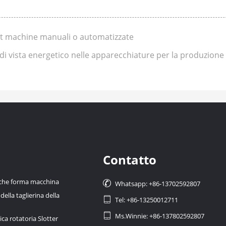
slot machine manuali o automatizzate
o di vista energetico nelle apparecchiature per la produzione
Contatto
 che forma macchina

Whatsapp: +86-13702592807
ella taglierina della

Tel: +86-13250012711

Ms.Winnie: +86-137802592807
a rotatoria Slotter