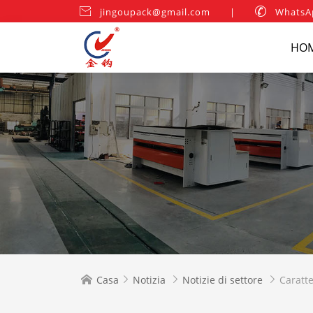

jingoupack@gmail.com
|

WhatsA
HO
Casa
Notizia
Notizie di settore
Caratte



