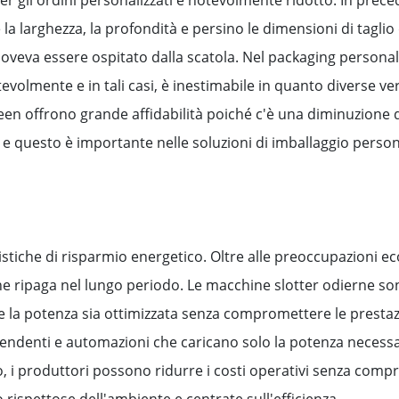
la larghezza, la profondità e persino le dimensioni di taglio
doveva essere ospitato dalla scatola. Nel packaging persona
tevolmente e in tali casi, è inestimabile in quanto diverse 
creen offrono grande affidabilità poiché c'è una diminuzione 
e questo è importante nelle soluzioni di imballaggio person
stiche di risparmio energetico. Oltre alle preoccupazioni ec
he ripaga nel lungo periodo. Le macchine slotter odierne s
 la potenza sia ottimizzata senza compromettere le prestaz
ndenti e automazioni che caricano solo la potenza necessar
, i produttori possono ridurre i costi operativi senza comp
rispettose dell'ambiente e centrate sull'efficienza.