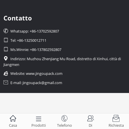
Contatto

Whatsapp: +86-13702592807

Tel: +86-13250012711

Ms.Winnie: +86-137802592807

Indirizzo: Muzhou Zhenjiang Mu Road, distretto di Xinhui, città di
Jiangmen

Website:
www.jingoupack.com

E-mail: jingoupack@gmail.com





Casa
Prodotti
Telefono
Di
Richiesta